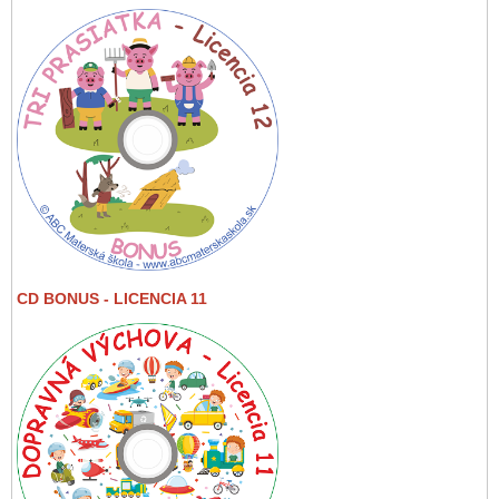
CD BONUS - LICENCIA 11