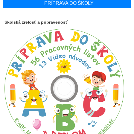
PRÍPRAVA DO ŠKOLY
Školská zrelosť a pripravenosť