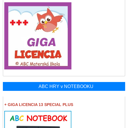
ABC HRY v NOTEBOOKU
+ GIGA LICENCIA 13 SPECIAL PLUS