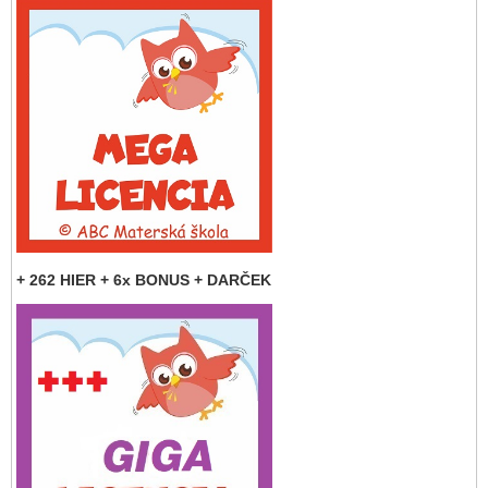
+ 262 HIER + 6x BONUS + DARČEK