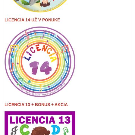
LICENCIA 14 UŽ V PONUKE
LICENCIA 13 + BONUS + AKCIA