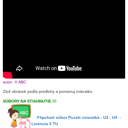
autor: © ABC
Zlož obrázok podľa predlohy a pomenuj zvieratko.
SÚBORY NA STIAHNUTIE !!!
Flipchart súbor Puzzle zvieratká - U3 - U4
-
Licencia 3 TU