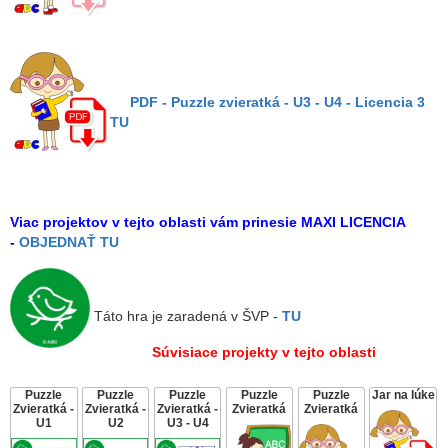
PDF - Puzzle zvieratká - U3 - U4 - Licencia 3
TU
Viac projektov v tejto oblasti vám prinesie MAXI LICENCIA
-
OBJEDNAŤ TU
Táto hra je zaradená v ŠVP -
TU
Súvisiace projekty v tejto oblasti
Puzzle
Puzzle
Puzzle
Puzzle
Puzzle
Jar na lúke
Zvieratká -
Zvieratká -
Zvieratká -
Zvieratká
Zvieratká
U1
U2
U3 - U4