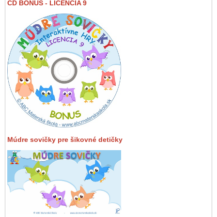
CD BONUS - LICENCIA 9
Múdre sovičky pre šikovné detičky