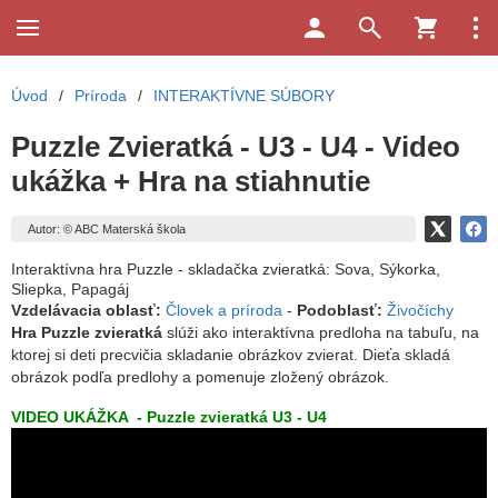
Úvod
/
Príroda
/
INTERAKTÍVNE SÚBORY
Puzzle Zvieratká - U3 - U4 - Video
ukážka + Hra na stiahnutie
Autor: © ABC Materská škola
Interaktívna hra Puzzle - skladačka zvieratká: Sova, Sýkorka,
Sliepka, Papagáj
Vzdelávacia oblasť:
Človek a príroda
-
Podoblasť:
Živočíchy
Hra Puzzle zvieratká
slúži ako interaktívna predloha na tabuľu, na
ktorej si deti precvičia skladanie obrázkov zvierat.
Dieťa skladá
obrázok podľa predlohy a pomenuje zložený obrázok.
VIDEO UKÁŽKA - Puzzle zvieratká U3 - U4