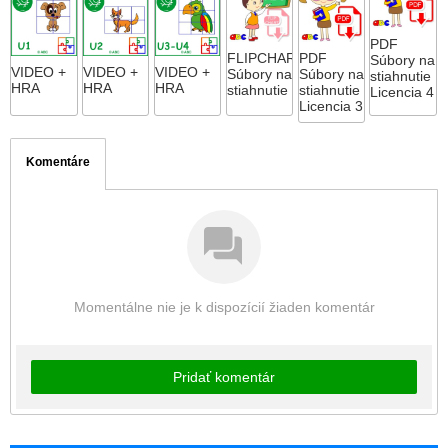
PDF
FLIPCHART
PDF
Súbory na
VIDEO +
VIDEO +
VIDEO +
Súbory na
Súbory na
stiahnutie
HRA
HRA
HRA
stiahnutie
stiahnutie
Licencia 4
Licencia 3
Komentáre
Momentálne nie je k dispozícií žiaden komentár
Pridať komentár