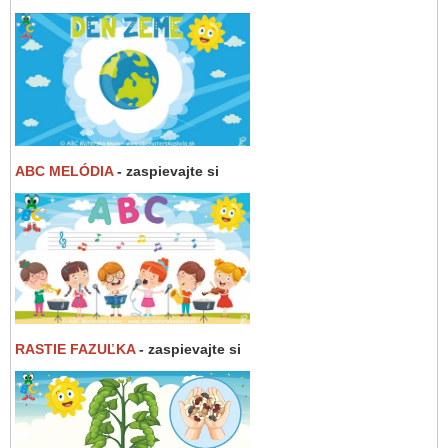
ABC MELÓDIA
- zaspievajte si
RASTIE FAZUĽKA
- zaspievajte si