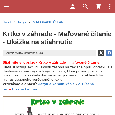
Úvod
/
Jazyk
/
MAĽOVANÉ ČÍTANIE
Krtko v záhrade - Maľované čítanie
- Ukážka na stiahnutie
Autor: © ABC Materská škola
Stiahnite si obrázok Krtko v záhrade
- maľované čítanie.
Dieťa si rozvíja aktívnu slovnú zásobu na základe opisu obrázku a s
vlastnými slovami vysvetlí význam slov, ktoré pozná, predvída
obsah textu na základe ilustrácie, rozpoznáva charakteristický
rytmus viazaného veršovaného textu...
Vzdelávacia oblasť:
Jazyk a komunikácia
-
2. Písaná
reč
a
Písaná kultúra
.