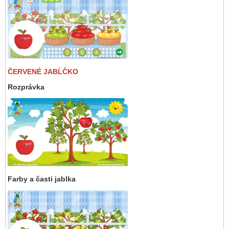
ČERVENÉ JABĹČKO
Rozprávka
Farby a časti jablka