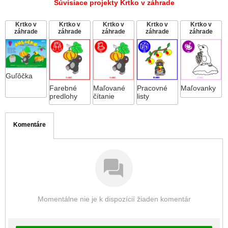
Súvisiace projekty Krtko v záhrade
Krtko v
Krtko v
Krtko v
Krtko v
Krtko v
záhrade
záhrade
záhrade
záhrade
záhrade
Guľôčka
Farebné
Maľované
Pracovné
Maľovanky
predlohy
čítanie
listy
Komentáre
Momentálne nie je k dispozícií žiaden komentár