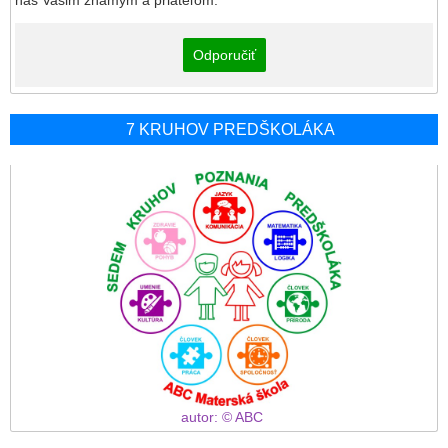
nás Vašim známym a priateľom:
Odporučiť
7 KRUHOV PREDŠKOLÁKA
autor: © ABC