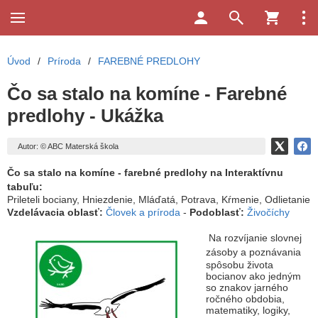
Úvod
/
Príroda
/
FAREBNÉ PREDLOHY
Čo sa stalo na komíne - Farebné
predlohy - Ukážka
Autor: © ABC Materská škola
Čo sa stalo na komíne -
farebné predlohy na Interaktívnu
tabuľu:
Prileteli bociany, Hniezdenie, Mláďatá, Potrava, Kŕmenie, Odlietanie
Vzdelávacia oblasť:
Človek a príroda
-
Podoblasť:
Živočíchy
Na rozvíjanie slovnej
zásoby a
poznávania
spôsobu života
bocianov ako jedným
so znakov jarného
ročného obdobia,
matematiky, logiky,