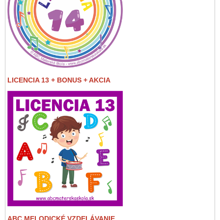
LICENCIA 13 + BONUS + AKCIA
ABC MELODICKÉ VZDELÁVANIE