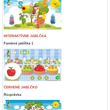
INTERAKTÍVNE JABĹČKA
Farebné jabĺčka 1
ČERVENÉ JABĹČKO
Rozprávka