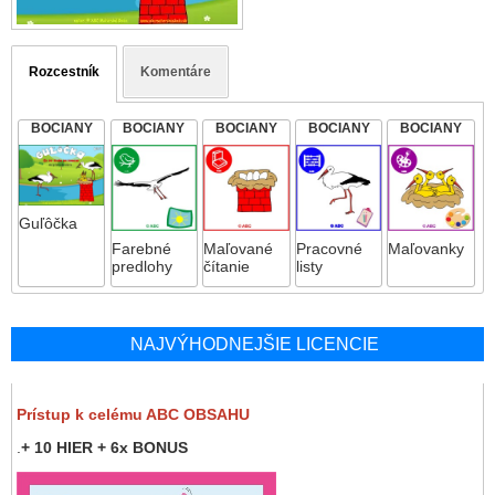
Rozcestník
Komentáre
BOCIANY
BOCIANY
BOCIANY
BOCIANY
BOCIANY
Guľôčka
Farebné
Maľované
Pracovné
Maľovanky
predlohy
čítanie
listy
NAJVÝHODNEJŠIE LICENCIE
Prístup k celému ABC OBSAHU
.
+ 10 HIER + 6x BONUS