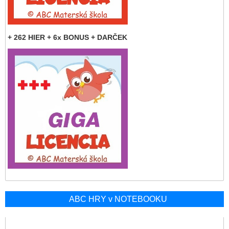
+ 262 HIER + 6x BONUS + DARČEK
ABC HRY v NOTEBOOKU