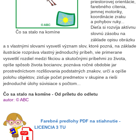
priestorovej orientácie,
farebného cítenia,
jemnej motoriky,
koordinácie zraku
a pohybov ruky...
Dieťa si rozvíja aktívnu
Čo sa stalo na komíne
slovnú zásobu na
základe opisu obrázku
a s vlastnými slovami vysvetlí význam slov, ktoré pozná,
na základe
ilustrácie rozpráva vlastný jednoduchý príbeh,
v
ie primerane
vysvetliť rozdiel medzi fikciou a skutočnými príbehmi zo života,
opíše spôsob života bocianov, poznáva ročné obdobie jar
prostredníctvom rozlišovania podstatných znakov, určí a opíše
polohu objektov, zisťuje počet predmetov v skupine a rieši
jednoduché úlohy súvisiace s počtom...
Čo sa stalo na komíne - Od príletu do odletu
autor: © ABC
Farebné predlohy PDF na stiahnutie -
LICENCIA 3 TU