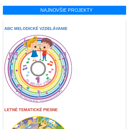
NAJNOVŠIE PROJEKTY
ABC MELODICKÉ VZDELÁVANIE
LETNÉ TEMATICKÉ PIESNE