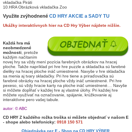
vkladačka Piráti
10.HRA Obrázková vkladačka Zoo
Využite zvýhodnené
CD HRY AKCIE a SADY TU
Ukážky interaktívnych hier na CD Hry Výber nájdete nižšie.
Každá hra má
neobmedzené
možnosti
, pretože
každým načítaním
novej hry sa vždy mení pozícia farebných obrázkov na hracej
ploche. Takže napríklad pri hre hre puzzle a skladačka sú farebné
dieliky na hracej ploche ináč umiestnené. Navyše v hre skladačka
sa menia aj tvary skladačky. Pri hre tiene a priraďovačka sú
farebné obrázky na hracej ploche vždy ináč umiestnené. Pri hre
pexeso, sú vždy hracie karty na ploche ináč umiestnené.... Navyše
si môžete dopĺňať v každej hre aj vlastné úlohy. Pri každej hre
môžete využívať na označovanie, spájanie, krúžkovanie aj
interaktívne pero vašej tabule.
autor: © ABC
CD HRY Z každého rožka troška si môžete objednať v našom E
- shope alebo telefonicky:
0918 150 571
Objednávka cez E - Shop na CD HRY VÝBER