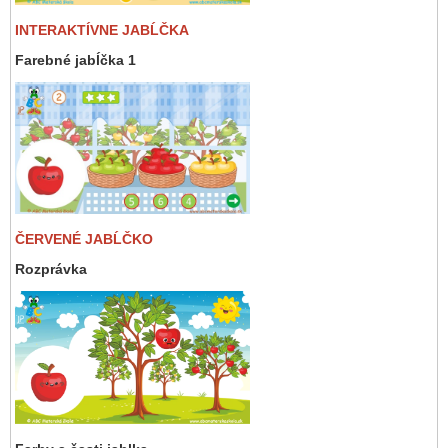
INTERAKTÍVNE JABĹČKA
Farebné jabĺčka 1
ČERVENÉ JABĹČKO
Rozprávka