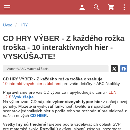
Úvod
/
HRY
CD HRY VÝBER - Z každého rožka
troška - 10 interaktívnych hier -
VYSKÚŠAJTE!
Autor: © ABC Materská škola
CD HRY VÝBER - Z každého rožka troška obsahuje
10 interaktívnych hier s úlohami
pre vaše detičky z ABC školičky.
Pripravili sme pre vás CD výber za najvýhodnejšiu cenu -
LEN
12 €
Vyskúšajte.
Na výberovom CD nájdete
výber rôznych typov hier
z našej novej
ponuky. Môžete si vyskúšať funkčnosť, kvalitu a nápaditosť
scenárov jednotlivých hier a podľa toho sa rozhodnúť pre niektoré z
našich nových
CD HIER
.
Všetky
hry sú triedené
farebne podľa vzdelávacích oblastí ŠVP
pre materské školy.
Rozvíjajú
aktívnu slovnú zásobu, pozornosť,