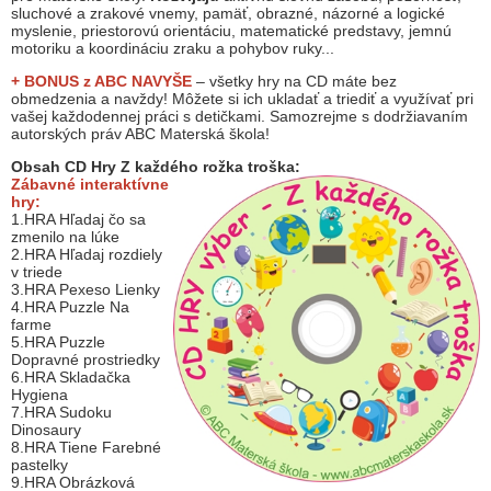
sluchové a zrakové vnemy, pamäť, obrazné, názorné a logické
myslenie, priestorovú orientáciu, matematické predstavy, jemnú
motoriku a koordináciu zraku a pohybov ruky...
+ BONUS z ABC
NAVYŠE
– všetky hry na CD máte bez
obmedzenia a navždy! Môžete si ich ukladať a triediť a využívať pri
vašej každodennej práci s detičkami. Samozrejme s dodržiavaním
autorských práv ABC Materská škola!
Obsah CD Hry Z každého rožka troška:
Zábavné interaktívne
hry:
1.HRA Hľadaj čo sa
zmenilo na lúke
2.HRA Hľadaj rozdiely
v triede
3.HRA Pexeso Lienky
4.HRA Puzzle Na
farme
5.HRA Puzzle
Dopravné prostriedky
6.HRA Skladačka
Hygiena
7.HRA Sudoku
Dinosaury
8.HRA Tiene Farebné
pastelky
9.HRA Obrázková