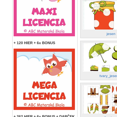
jesen
+ 120 HIER + 6x BONUS
tvary_jes
+ 262 HIER + 6x BONUS + DARČEK