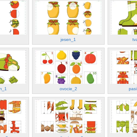
jesen_1
tv
en_1
ovocie_2
pas