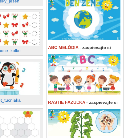
siky_jesen
ABC MELÓDIA
- zaspievajte si
noce_kolko
ot_tucniaka
RASTIE FAZUĽKA
- zaspievajte si