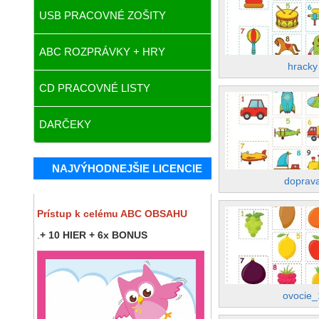
USB PRACOVNÉ ZOŠITY
ABC ROZPRÁVKY + HRY
hracky
CD PRACOVNÉ LISTY
DARČEKY
NAJVÝHODNEJŠIE LICENCIE
doprav
Prístup k celému ABC OBSAHU
.
+ 10 HIER + 6x BONUS
ovocie_