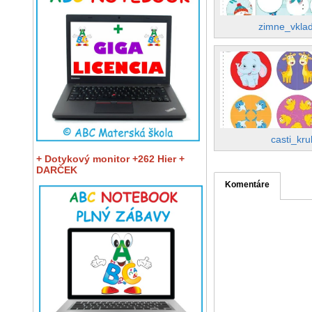
zimne_vkla
casti_kr
+ Dotykový monitor +262 Hier +
DARČEK
Komentáre