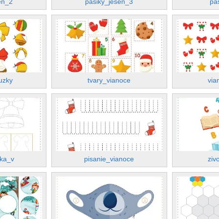
en_2
pasiky_jesen_3
pa
uzky
tvary_vianoce
via
ika_v
pisanie_vianoce
ziv