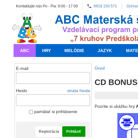
Kontaktujte nás Po - Pia: 9:00 - 17:00
0918 150 571
Ochra
ABC
HRY
MELÓDIE
JAZYK
MATE
Úvod
E-mail
CD BONUS M
Heslo
strata hesla
Pozrite si ukážku hry
A
pamätať si prihlásenie
Registrácia
Prihlásiť