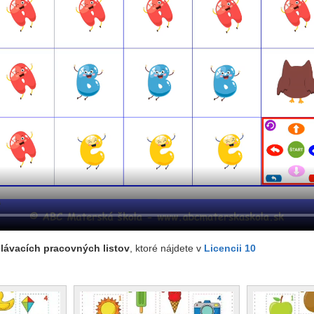
lávacích pracovných listov
, ktoré nájdete v
Licencii 10