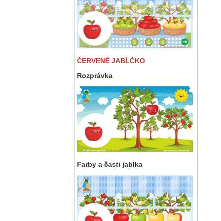
ČERVENÉ JABĹČKO
Rozprávka
Farby a časti jablka