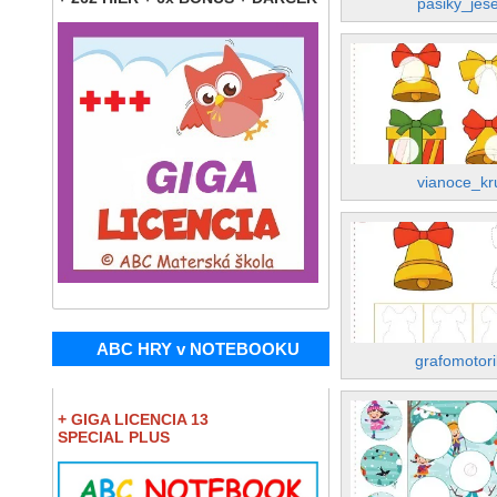
pasiky_jes
vianoce_kr
ABC HRY v NOTEBOOKU
grafomotor
+ GIGA LICENCIA 13
SPECIAL PLUS