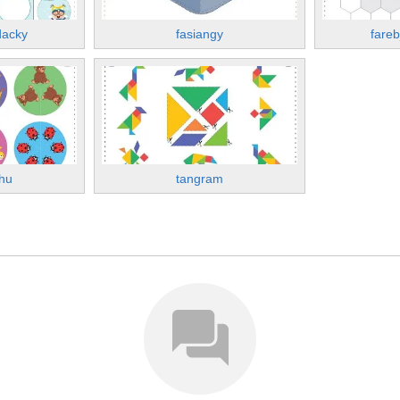
dacky
fasiangy
fare
uhu
tangram