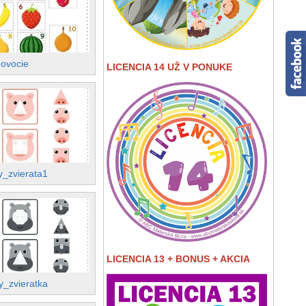
ovocie
LICENCIA 14 UŽ V PONUKE
y_zvierata1
LICENCIA 13 + BONUS + AKCIA
y_zvieratka