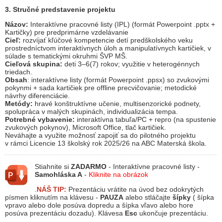
3. Stručné predstavenie projektu
Názov:
Interaktívne pracovné listy (IPL) (formát Powerpoint .pptx +
Kartičky) pre predprimárne vzdelávanie
Cieľ:
rozvíjať kľúčové kompetencie detí predškolského veku
prostredníctvom interaktívnych úloh a manipulatívnych kartičiek, v
súlade s tematickými okruhmi ŠVP MŠ.
Cieľová skupina:
deti 3–6(7) rokov; využitie v heterogénnych
triedach.
Obsah
: interaktívne listy (formát Powerpoint .ppsx) so zvukovými
pokynmi + sada kartičiek pre offline precvičovanie; metodické
návrhy diferenciácie.
Metódy:
hravé konštruktívne učenie, multisenzorické podnety,
spolupráca v malých skupinách, individualizácia tempa.
Potrebné vybavenie:
interaktívna tabuľa/PC + repro (na spustenie
zvukových pokynov), Microsoft Office, tlač kartičiek.
Neváhajte a využite možnosť zapojiť sa do pilotného projektu
v rámci Licencie 13 školský rok 2025/26 na ABC Materská škola.
Stiahnite si
ZADARMO
- Interaktívne pracovné listy -
Samohláska A
-
Kliknite na obrázok
.
NÁŠ TIP:
Prezentáciu vrátite na úvod bez odokrytých
písmen kliknutím na klávesu -
PAUZA
alebo stláčajte
šípky
( šípka
vpravo alebo dole posúva dopredu a šípka vľavo alebo hore
posúva prezentáciu dozadu). Klávesa
Esc
ukončuje prezentáciu.