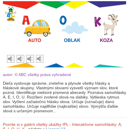
autor: © ABC všetky práva vyhradené
Dieťa vyslovuje správne, zreteľne a plynule všetky hlásky a
hláskové skupiny. Vlastnými slovami vysvetlí význam slov, ktoré
pozná. Identifikuje niektoré písmená abecedy. Poznáva samohlásky
A, E, I, O, U. Rozčlení zvolené slová na slabiky. Vytlieska rytmus
slov. Vyčlení začiatočnú hlásku slova. Určuje (označuje) danú
samohlásku. Určuje najdlhšie (najkratšie) slovo. Vymýšľa ďalšie
slová s určeným písmenom...
Pozrite si v galérii všetky ukážky IPL - Interaktívne samohlásky: A,
E, I, O, U, Y
- nájdete v
Licencii 13