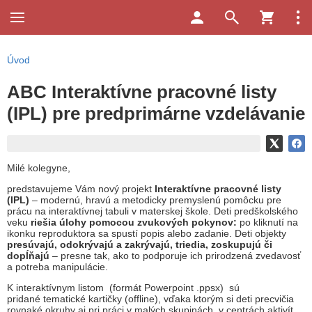
Úvod
ABC Interaktívne pracovné listy
(IPL) pre predprimárne vzdelávanie
Milé kolegyne,
predstavujeme Vám nový projekt
Interaktívne pracovné listy
(IPL)
– modernú, hravú a metodicky premyslenú pomôcku pre
prácu na interaktívnej tabuli v materskej škole. Deti predškolského
veku
riešia úlohy pomocou zvukových pokynov:
po kliknutí na
ikonku reproduktora sa spustí popis alebo zadanie. Deti objekty
presúvajú, odokrývajú a zakrývajú, triedia, zoskupujú či
dopĺňajú
– presne tak, ako to podporuje ich prirodzená zvedavosť
a potreba manipulácie.
K interaktívnym listom (formát Powerpoint .ppsx) sú
pridané tematické kartičky (offline), vďaka ktorým si deti precvičia
rovnaké okruhy aj pri práci v malých skupinách, v centrách aktivít