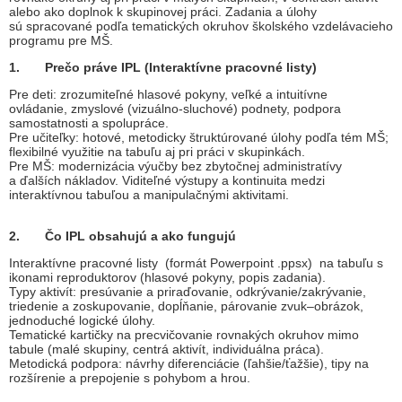
alebo ako doplnok k skupinovej práci. Zadania a úlohy
sú spracované podľa tematických okruhov školského vzdelávacieho
programu pre MŠ.
1. Prečo práve IPL (Interaktívne pracovné listy)
Pre deti: zrozumiteľné hlasové pokyny, veľké a intuitívne
ovládanie, zmyslové (vizuálno‑sluchové) podnety, podpora
samostatnosti a spolupráce.
Pre učiteľky: hotové, metodicky štruktúrované úlohy podľa tém MŠ;
flexibilné využitie na tabuľu aj pri práci v skupinkách.
Pre MŠ: modernizácia výučby bez zbytočnej administratívy
a ďalších nákladov. Viditeľné výstupy a kontinuita medzi
interaktívnou tabuľou a manipulačnými aktivitami.
2. Čo IPL obsahujú a ako fungujú
Interaktívne pracovné listy (formát Powerpoint .ppsx) na tabuľu s
ikonami reproduktorov (hlasové pokyny, popis zadania).
Typy aktivít: presúvanie a priraďovanie, odkrývanie/zakrývanie,
triedenie a zoskupovanie, dopĺňanie, párovanie zvuk–obrázok,
jednoduché logické úlohy.
Tematické kartičky na precvičovanie rovnakých okruhov mimo
tabule (malé skupiny, centrá aktivít, individuálna práca).
Metodická podpora: návrhy diferenciácie (ľahšie/ťažšie), tipy na
rozšírenie a prepojenie s pohybom a hrou.