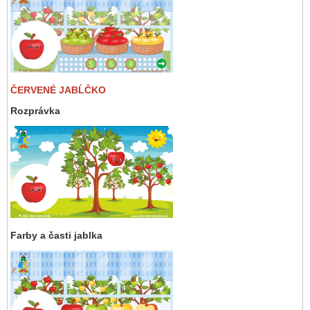
ČERVENÉ JABĹČKO
Rozprávka
Farby a časti jablka