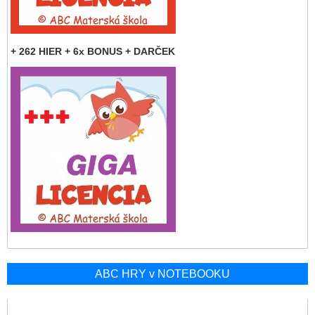
+ 262 HIER + 6x BONUS + DARČEK
ABC HRY v NOTEBOOKU