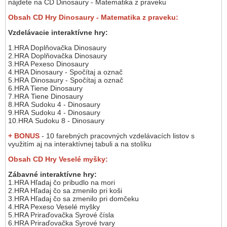
nájdete na CD Dinosaury - Matematika z praveku
Obsah CD Hry Dinosaury - Matematika z praveku:
Vzdelávacie interaktívne hry:
1.HRA Doplňovačka Dinosaury
2.HRA Doplňovačka Dinosaury
3.HRA Pexeso Dinosaury
4.HRA Dinosaury - Spočítaj a označ
5.HRA Dinosaury - Spočítaj a označ
6.HRA Tiene Dinosaury
7.HRA Tiene Dinosaury
8.HRA Sudoku 4 - Dinosaury
9.HRA Sudoku 4 - Dinosaury
10.HRA Sudoku 8 - Dinosaury
+ BONUS
- 10 farebných pracovných vzdelávacích listov s
využitím aj na interaktívnej tabuli a na stolíku
Obsah CD Hry Veselé myšky:
Zábavné interaktívne hry:
1.HRA Hľadaj čo pribudlo na mori
2.HRA Hľadaj čo sa zmenilo pri koši
3.HRA Hľadaj čo sa zmenilo pri domčeku
4.HRA Pexeso Veselé myšky
5.HRA Priraďovačka Syrové čísla
6.HRA Priraďovačka Syrové tvary