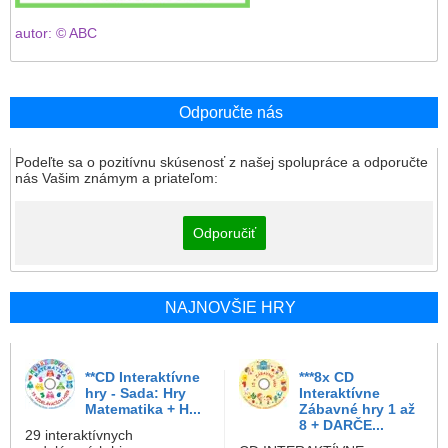
autor: © ABC
Odporučte nás
Podeľte sa o pozitívnu skúsenosť z našej spolupráce a odporučte
nás Vašim známym a priateľom:
Odporučiť
NAJNOVŠIE HRY
**CD Interaktívne
***8x CD
hry - Sada: Hry
Interaktívne
Matematika + H...
Zábavné hry 1 až
8 + DARČE...
29 interaktívnych