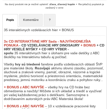
Na daný produkt nie je možné uplatniť:
zľava, zľavový kupón
Recyklačný poplatok je
zarátaný v cene
Popis
Komentáre
?
35 interaktívnych vzdelávacích hier + BONUS
3x CD INTERAKTÍVNE HRY Sada - NAJVÝHODNEJŠIA
PONUKA
- CD VZDELÁVACIE HRY DINOSAURY
+ BONUS
+ CD
HRY VESELÉ MYŠKY + CD HRY VÝBER -
spolu
35 interaktívnych hier s úlohami pre vaše detičky z ABC
školičky na Interaktívnu tabuľu aj počítač.
Všetky
hry sú triedené
farebne podľa vzdelávacích oblastí ŠVP
pre materské školy.
Rozvíjajú
aktívnu slovnú zásobu, pozornosť,
sluchové a zrakové vnemy, pamäť, obrazné, názorné a logické
myslenie, plošnú tvorivosť a priestorovú orientáciu, matematické
predstavy, jemnú motoriku a koordináciu zraku a pohybov ruky...
+ BONUS z ABC
NAVYŠE
– všetky hry na CD hráte bez
obmedzenia a navždy! Môžete si ich ukladať a triediť a využívať
pri vašej každodennej práci s detičkami. Samozrejme s
dodržiavaním autorských práv ABC Materská škola!
+ BONUS z ABC
NAVYŠE
– 10 x vzdelávacie pracovné listy