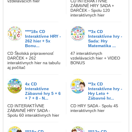
vzdelávacích hier
CD INTERAKTÍVNE
ZÁBAVNÉ HRY SADA +
DARČEK - Spolu 120
interaktívnych hier
****18x CD
**3x CD
Interaktívne HRY -
Interaktívne hry -
262 hier + 5x
Sada: Hry
Bonu...
Matematika ...
CD Školská pripravenosť
47 interaktívnych
DARČEK + 262
vzdelávacích hier + VIDEO
interaktívnych hier na tabuľu
BONUS
aj počítač
4x CD
**3x CD
Interaktívne
Interaktívne hry -
Zábavné hry 5 + 6
Hry Leto +
+ 7 + 8 - N...
Zábavné hr...
CD INTERAKTÍVNE
CD HRY SADA - Spolu 45
ZÁBAVNÉ HRY SADA -
interaktívnych hier
Spolu 60 interaktívnych hier
***15x CD
***12x CD