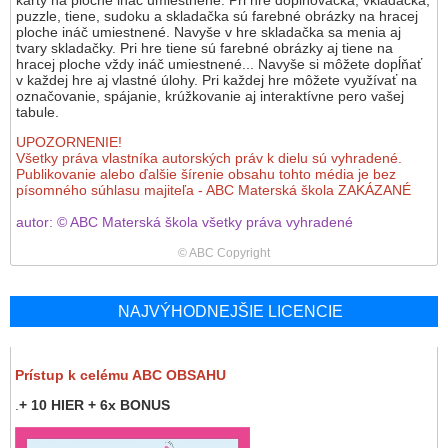
karty na ploche ináč umiestnené. Pri hre doplňovačka, vkladačka,
puzzle, tiene, sudoku a skladačka sú farebné obrázky na hracej
ploche ináč umiestnené. Navyše v hre skladačka sa menia aj
tvary skladačky. Pri hre tiene sú farebné obrázky aj tiene na
hracej ploche vždy ináč umiestnené... Navyše si môžete dopĺňať
v každej hre aj vlastné úlohy. Pri každej hre môžete využívať na
označovanie, spájanie, krúžkovanie aj interaktívne pero vašej
tabule.
UPOZORNENIE!
Všetky práva vlastníka autorských práv k dielu sú vyhradené.
Publikovanie alebo ďalšie šírenie obsahu tohto média je bez
písomného súhlasu majiteľa - ABC Materská škola ZAKÁZANÉ
autor: © ABC Materská škola všetky práva vyhradené
© ABC Copyright
NAJVÝHODNEJŠIE LICENCIE
Prístup k celému ABC OBSAHU
.
+ 10 HIER + 6x BONUS