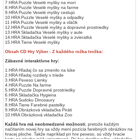
7.HRA Puzzle Veselé myšky na mori
8.HRA Puzzle Veselé myšky na farme
9.HRA Puzzle Veselé myšky cestujú
10.HRA Puzzle Veselé myšky a odpadky
11.HRA Puzzle Veselé myšky a vláčik
12.HRA Puzzle Veselé myšky a dopravné prostriedky
13.HRA Skladačka Veselé myšky v aute
14.HRA Skladačka Veselé myšky a zvieratká
15.HRA Tiene Veselé myšky
Obsah CD Hry Výber - Z každého rožka troška:
Zábavné interaktívne hry:
1.HRA Hľadaj čo sa zmenilo na lúke
2.HRA Hľadaj rozdiely v triede
3.HRA Pexeso Lienky
4.HRA Puzzle Na farme
5.HRA Puzzle Dopravné prostriedky
6.HRA Skladačka Hygiena
7.HRA Sudoku Dinosaury
8.HRA Tiene Farebné pastelky
9.HRA Obrázková vkladačka Piráti
10.HRA Obrázková vkladačka Zoo
Každá hra má neobmedzené možnosti
, pretože každým
načítaním novej hry sa vždy mení pozícia farebných obrázkov na
hracej ploche. Takže napríklad pri hre pexeso, sú vždy hracie