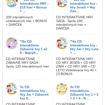
Interaktívne HRY -
Interaktívne hry -
215 hier + Bonus
Hry Jeseň + Hry
+ ...
Zim...
200 interaktívnych
CD INTERAKTÍVNE HRY
vzdelávacích hier + BONUS
SADA - Spolu 180
+ DARČEK
interaktívnych hier +
DARČEK
**8x CD
**4x CD
Interaktívne
Interaktívne hry -
Zábavné hry 1 až
Hry Jar + Hry Leto
8 - Najvýh...
+ ...
CD INTERAKTÍVNE
CD INTERAKTÍVNE HRY -
ZÁBAVNÉ HRY SADA -
CD HRY JESEŇ + CD HRY
Spolu 120 interaktívnych hier
ZIMA + CD HRY JAR + CD
LETO Vzdelávacie hry 40 +
23 BONUS
3x CD
4x CD
Interaktívne hry -
Interaktívne
Hry Jar + Zábavné
Zábavné hry 1 + 2
hry 5...
+ 3 + 4 - N...
CD INTERAKTÍVNE
CD INTERAKTÍVNE