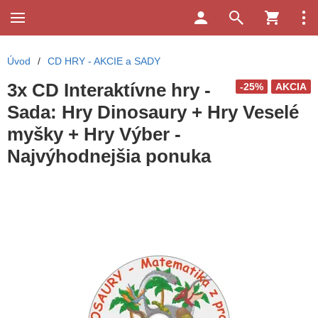
Úvod
/
CD HRY - AKCIE a SADY
3x CD Interaktívne hry -
-25%
AKCIA
Sada: Hry Dinosaury + Hry Veselé
myšky + Hry Výber -
Najvýhodnejšia ponuka