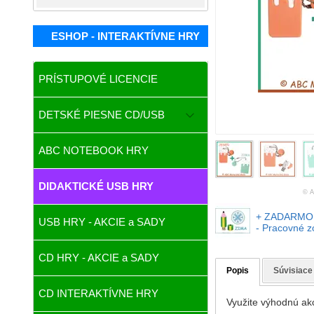
ESHOP - INTERAKTÍVNE HRY
PRÍSTUPOVÉ LICENCIE
DETSKÉ PIESNE CD/USB
ABC NOTEBOOK HRY
DIDAKTICKÉ USB HRY
© A
+ ZADARMO U
USB HRY - AKCIE a SADY
- Pracovné 
CD HRY - AKCIE a SADY
Popis
Súvisiace
CD INTERAKTÍVNE HRY
Využite výhodnú a