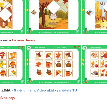
Jeseň –
Pexeso Jeseň
 ZIMA
-
Galériu hier a Video ukážky nájdete TU
tívne hry: