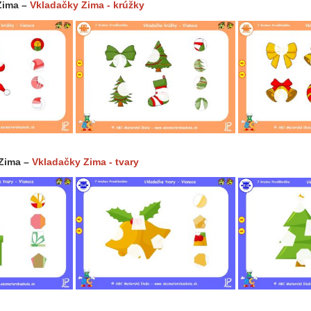
Zima –
Vkladačky Zima - krúžky
 Zima –
Vkladačky Zima - tvary