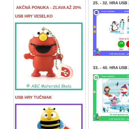
25. - 32. HRA USB
AKČNÁ PONUKA - ZĽAVA AŽ 20%
USB HRY VESELKO
33. - 40. HRA USB
USB HRY TUČNIAK