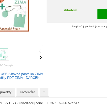
skladom
Recyklačný poplatok je zarátan
BC Copyright
SB Šikovná pastelka ZIMA
zošity PDF ZIMA - DARČEK
 projekty
Komentáre
?
kciu 2x USB v uvádzacej cene + 10% ZĽAVA NAVYŠE!