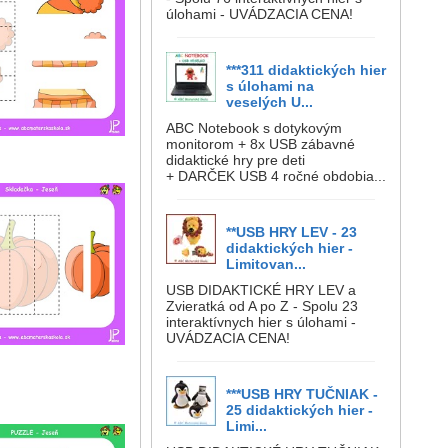
úlohami - UVÁDZACIA CENA!
***311 didaktických hier
s úlohami na
veselých U...
ABC Notebook s dotykovým
monitorom + 8x USB zábavné
didaktické hry pre deti
+ DARČEK USB 4 ročné obdobia...
**USB HRY LEV - 23
didaktických hier -
Limitovan...
USB DIDAKTICKÉ HRY LEV a
Zvieratká od A po Z - Spolu 23
interaktívnych hier s úlohami -
UVÁDZACIA CENA!
***USB HRY TUČNIAK -
25 didaktických hier -
Limi...