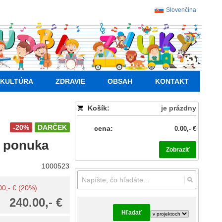
Slovenčina
KULTÚRA
ZDRAVIE
OBSAH
KONTAKT
Košík:
je prázdny
-20%
DARČEK
cena:
0.00,- €
á ponuka
Zobraziť
1000523
.00,- € (20%)
240.00,- €
Hľadať