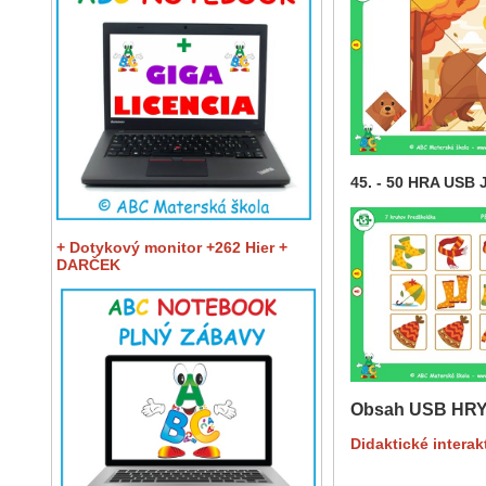
45. - 50 HRA USB 
+ Dotykový monitor +262 Hier +
DARČEK
Obsah USB HRY
Didaktické interak