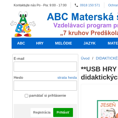
Kontaktujte nás Po - Pia: 9:00 - 17:00
0918 150 571
Ochra
ABC
HRY
MELÓDIE
JAZYK
MATE
Úvod
/
DIDAKTICKÉ
E-mail
**USB HRY 
didaktický
Heslo
strata hesla
pamätať si prihlásenie
Registrácia
Prihlásiť