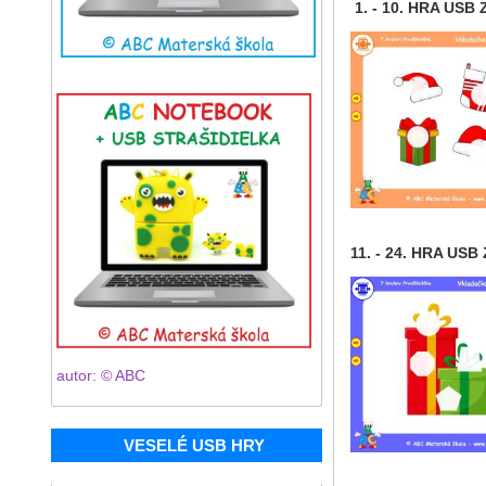
1. - 10. HRA USB 
11. - 24. HRA USB
autor: © ABC
VESELÉ USB HRY