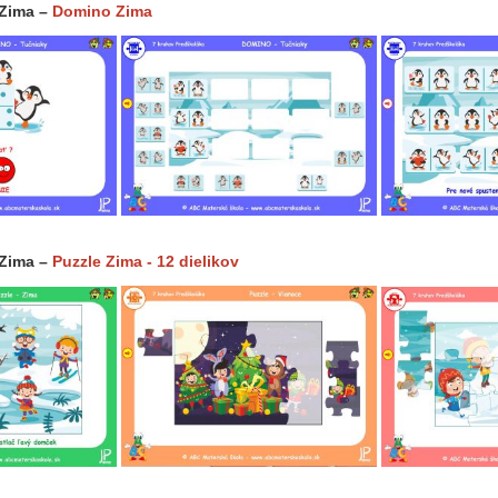
 Zima –
Domino Zima
 Zima –
Puzzle Zima - 12 dielikov