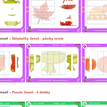
Jeseň –
Skladačky Jeseň - pásiky zvisle
Jeseň –
Puzzle Jeseň - 4 dieliky