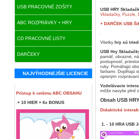
USB PRACOVNÉ ZOŠITY
USB HRY Skladač
Vkladačky, Puzzle,
ABC ROZPRÁVKY + HRY
+ DARČEK USB Šik
.
CD PRACOVNÉ LISTY
Všetky
hry sú trie
USB Hry Skladačk
DARČEKY
pamäť, obrazné, náz
postupnosť, priesto
ruky. Pomáhajú obo
farbami. Dopĺňajú 
NAJVÝHODNEJŠIE LICENCIE
opisným rozprávaní
Vzdelávacie intera
môže navyše plniť d
Prístup k celému ABC OBSAHU
Obsah USB HR
.
+ 10 HIER + 6x BONUS
Didaktické interak
1. - 10 HRA USB 