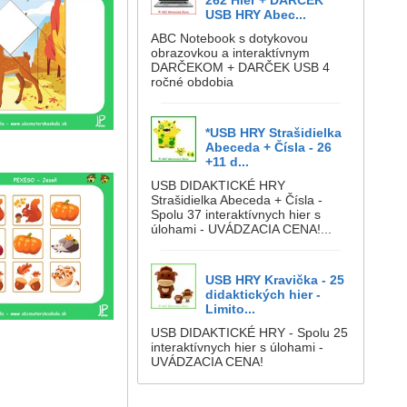
262 Hier + DARČEK
USB HRY Abec...
ABC Notebook s dotykovou
obrazovkou a interaktívnym
DARČEKOM + DARČEK USB 4
ročné obdobia
*USB HRY Strašidielka
Abeceda + Čísla - 26
+11 d...
USB DIDAKTICKÉ HRY
Strašidielka Abeceda + Čísla -
Spolu 37 interaktívnych hier s
úlohami - UVÁDZACIA CENA!...
USB HRY Kravička - 25
didaktických hier -
Limito...
USB DIDAKTICKÉ HRY - Spolu 25
interaktívnych hier s úlohami -
UVÁDZACIA CENA!