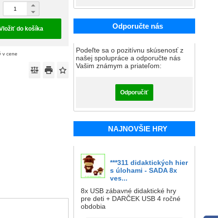
Odporučte nás
Vložiť do košíka
Podeľte sa o pozitívnu skúsenosť z
ý v cene
našej spolupráce a odporučte nás
Vašim známym a priateľom:
Odporučiť
NAJNOVŠIE HRY
***311 didaktických hier
s úlohami - SADA 8x
ves...
8x USB zábavné didaktické hry
pre deti + DARČEK USB 4 ročné
obdobia