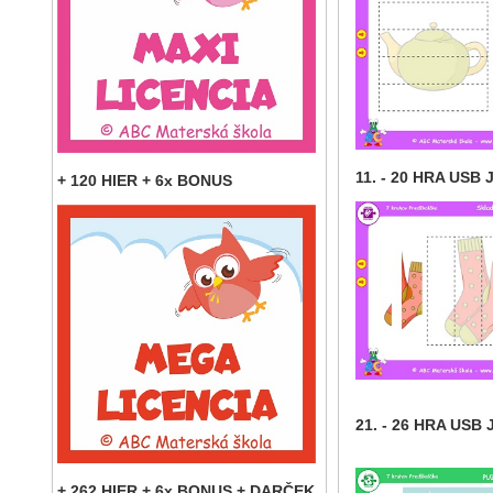
11. - 20 HRA USB 
+ 120 HIER + 6x BONUS
21. - 26 HRA USB 
+ 262 HIER + 6x BONUS + DARČEK