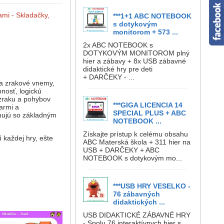
ami - Skladačky,
***1+1 ABC NOTEBOOK
s dotykovým
monitorom + 573 ...
2x ABC NOTEBOOK s
DOTYKOVÝM MONITOROM plný
hier a zábavy + 8x USB zábavné
didaktické hry pre deti
+ DARČEKY - ...
 a zrakové vnemy,
nosť, logickú
 zraku a pohybov
***GIGA LICENCIA 14
armi a
SPECIAL PLUS + ABC
mujú so základným
NOTEBOOK ...
Získajte prístup k celému obsahu
 každej hry, ešte
ABC Materská škola + 311 hier na
USB + DARČEKY + ABC
NOTEBOOK s dotykovým mo...
***USB HRY VESELKO -
76 zábavných
didaktických ...
USB DIDAKTICKÉ ZÁBAVNÉ HRY
- Spolu 76 interaktívnych hier s