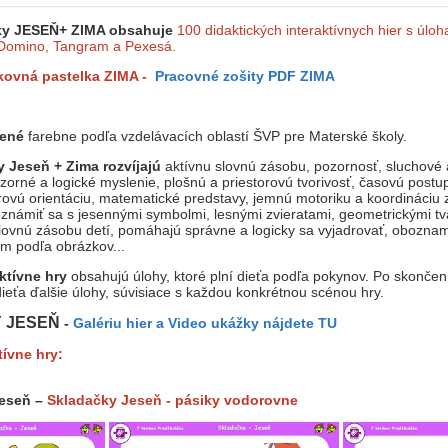
ky JESEŇ+ ZIMA obsahuje
10
0
didaktických interaktívnych hier s úloh
 Domino, Tangram a Pexesá.
ovná pastelka ZIMA -
Pracovné zošity PDF ZIMA
dené
farebne podľa vzdelávacích oblastí ŠVP pre Materské školy.
y Jeseň + Zima
rozvíjajú
aktívnu slovnú zásobu, pozornosť, sluchové
orné a logické myslenie, plošnú a priestorovú tvorivosť, časovú postup
rovú orientáciu, matematické predstavy, jemnú motoriku a koordináciu
známiť sa s jesennými symbolmi, lesnými zvieratami, geometrickými tv
slovnú zásobu detí, pomáhajú správne a logicky sa vyjadrovať, obozna
m podľa obrázkov...
ktívne hry
obsahujú úlohy, ktoré plní dieťa podľa pokynov. Po skončení
ieťa ďalšie úlohy, súvisiace s každou konkrétnou scénou hry.
Y JESEŇ
-
Galériu hier a Video ukážky nájdete TU
tívne hry:
Jeseň –
Skladačky Jeseň - pásiky vodorovne