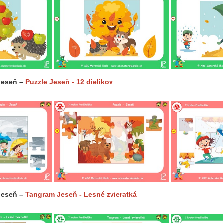
Jeseň –
Puzzle Jeseň - 12 dielikov
Jeseň –
Tangram Jeseň - Lesné zvieratká