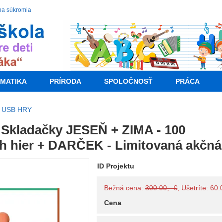
na súkromia
MATIKA
PRÍRODA
SPOLOČNOSŤ
PRÁCA
 USB HRY
Skladačky JESEŇ + ZIMA - 100
ch hier + DARČEK - Limitovaná akčn
ID Projektu
Bežná cena:
300.00,- €
, Ušetríte: 60
Cena