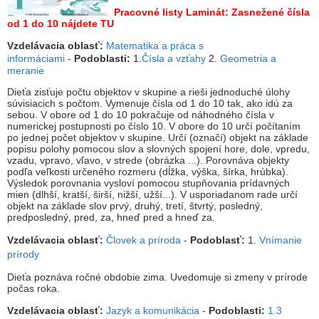
Pracovné listy Laminát: Zasnežené čísla
od 1 do 10 nájdete TU
Vzdelávacia oblasť:
Matematika a práca s
informáciami
-
Podoblasti:
1.
Čísla a vzťahy
2.
Geometria a
meranie
Dieťa zisťuje počtu objektov v skupine a rieši jednoduché úlohy
súvisiacich s počtom. Vymenuje čísla od 1 do 10 tak, ako idú za
sebou. V obore od 1 do 10 pokračuje od náhodného čísla v
numerickej postupnosti po číslo 10. V obore do 10 určí počítaním
po jednej počet objektov v skupine. Určí (označí) objekt na základe
popisu polohy pomocou slov a slovných spojení hore, dole, vpredu,
vzadu, vpravo, vľavo, v strede (obrázka ...). Porovnáva objekty
podľa veľkosti určeného rozmeru (dĺžka, výška, šírka, hrúbka).
Výsledok porovnania vysloví pomocou stupňovania prídavných
mien (dlhší, kratší, širší, nižší, užší...). V usporiadanom rade určí
objekt na základe slov prvý, druhý, tretí, štvrtý, posledný,
predposledný, pred, za, hneď pred a hneď za.
Vzdelávacia oblasť:
Človek a príroda
-
Podoblasť:
1.
Vnímanie
prírody
Dieťa poznáva ročné obdobie zima. Uvedomuje si zmeny v prírode
počas roka.
Vzdelávacia oblasť:
Jazyk a komunikácia
-
Podoblasti:
1.3