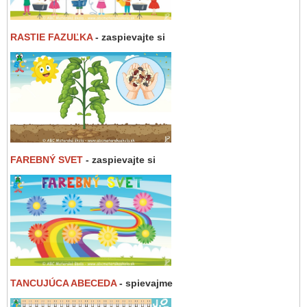
RASTIE FAZUĽKA
- zaspievajte si
FAREBNÝ SVET
- zaspievajte si
TANCUJÚCA ABECEDA
- spievajme