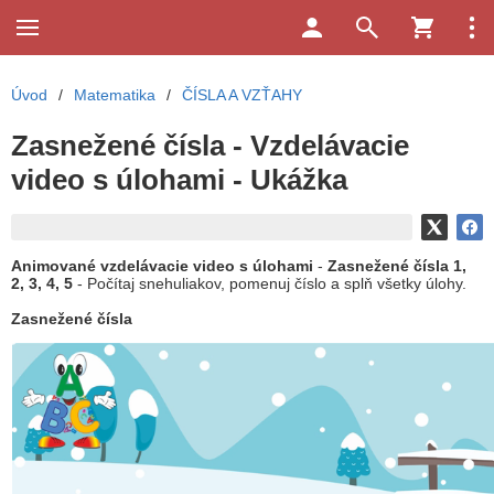
Úvod
/
Matematika
/
ČÍSLA A VZŤAHY
Zasnežené čísla - Vzdelávacie
video s úlohami - Ukážka
Animované vzdelávacie video s úlohami
-
Zasnežené
čísla
1,
2, 3, 4, 5
-
Počítaj snehuliakov, pomenuj číslo a splň všetky úlohy.
Zasnežené čísla