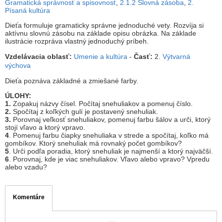
Gramatická správnosť a spisovnosť
,
2.1.2 Slovná zásoba
,
2.
Písaná kultúra
Dieťa formuluje gramaticky správne jednoduché vety. Rozvíja si
aktívnu slovnú zásobu na základe opisu obrázka. Na základe
ilustrácie rozpráva vlastný jednoduchý príbeh.
Vzdelávacia oblasť:
Umenie a kultúra
-
Časť:
2.
Výtvarná
výchova
Dieťa poznáva základné a zmiešané farby.
ÚLOHY:
1.
Zopakuj názvy čísel. Počítaj snehuliakov a pomenuj číslo.
2.
Spočítaj z koľkých gulí je postavený snehuliak.
3.
Porovnaj veľkosť snehuliakov, pomenuj farbu šálov a urči, ktorý
stojí vľavo a ktorý vpravo.
4
. Pomenuj farbu čiapky snehuliaka v strede a spočítaj, koľko má
gombíkov. Ktorý snehuliak má rovnaký počet gombíkov?
5
. Urči podľa poradia, ktorý snehuliak je najmenší a ktorý najväčší.
6
. Porovnaj, kde je viac snehuliakov. Vľavo alebo vpravo? Vpredu
alebo vzadu?
Komentáre