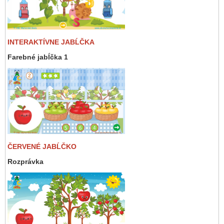
INTERAKTÍVNE JABĹČKA
Farebné jabĺčka 1
ČERVENÉ JABĹČKO
Rozprávka