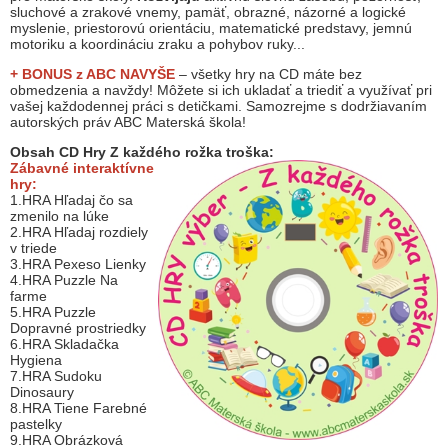
sluchové a zrakové vnemy, pamäť, obrazné, názorné a logické
myslenie, priestorovú orientáciu, matematické predstavy, jemnú
motoriku a koordináciu zraku a pohybov ruky...
+ BONUS z ABC
NAVYŠE
– všetky hry na CD máte bez
obmedzenia a navždy! Môžete si ich ukladať a triediť a využívať pri
vašej každodennej práci s detičkami. Samozrejme s dodržiavaním
autorských práv ABC Materská škola!
Obsah CD Hry Z každého rožka troška:
Zábavné interaktívne
hry:
1.HRA Hľadaj čo sa
zmenilo na lúke
2.HRA Hľadaj rozdiely
v triede
3.HRA Pexeso Lienky
4.HRA Puzzle Na
farme
5.HRA Puzzle
Dopravné prostriedky
6.HRA Skladačka
Hygiena
7.HRA Sudoku
Dinosaury
8.HRA Tiene Farebné
pastelky
9.HRA Obrázková