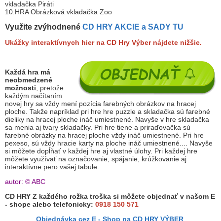
vkladačka Piráti
10.HRA Obrázková vkladačka Zoo
Využite zvýhodnené
CD HRY AKCIE a SADY TU
Ukážky interaktívnych hier na CD Hry Výber nájdete nižšie.
Každá hra má
neobmedzené
možnosti
, pretože
každým načítaním
novej hry sa vždy mení pozícia farebných obrázkov na hracej
ploche. Takže napríklad pri hre hre puzzle a skladačka sú farebné
dieliky na hracej ploche ináč umiestnené. Navyše v hre skladačka
sa menia aj tvary skladačky. Pri hre tiene a priraďovačka sú
farebné obrázky na hracej ploche vždy ináč umiestnené. Pri hre
pexeso, sú vždy hracie karty na ploche ináč umiestnené.... Navyše
si môžete dopĺňať v každej hre aj vlastné úlohy. Pri každej hre
môžete využívať na označovanie, spájanie, krúžkovanie aj
interaktívne pero vašej tabule.
autor: © ABC
CD HRY Z každého rožka troška si môžete objednať v našom E
- shope alebo telefonicky:
0918 150 571
Objednávka cez E - Shop na CD HRY VÝBER