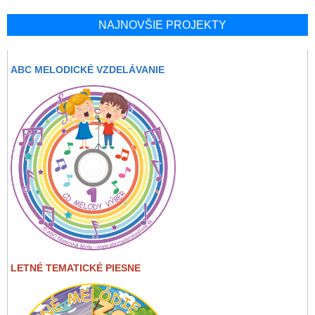
NAJNOVŠIE PROJEKTY
ABC MELODICKÉ VZDELÁVANIE
LETNÉ TEMATICKÉ PIESNE