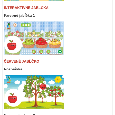
INTERAKTÍVNE JABĹČKA
Farebné jabĺčka 1
ČERVENÉ JABĹČKO
Rozprávka