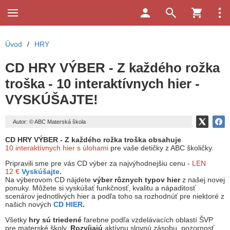
Úvod
/
HRY
CD HRY VÝBER - Z každého rožka
troška - 10 interaktívnych hier -
VYSKÚŠAJTE!
Autor: © ABC Materská škola
CD HRY VÝBER - Z každého rožka troška obsahuje
10 interaktívnych hier s úlohami
pre vaše detičky z ABC školičky.
Pripravili sme pre vás CD výber za najvýhodnejšiu cenu -
LEN
12 €
Vyskúšajte.
Na výberovom CD nájdete
výber rôznych typov hier
z našej novej
ponuky. Môžete si vyskúšať funkčnosť, kvalitu a nápaditosť
scenárov jednotlivých hier a podľa toho sa rozhodnúť pre niektoré z
našich nových
CD HIER
.
Všetky
hry sú triedené
farebne podľa vzdelávacích oblastí ŠVP
pre materské školy.
Rozvíjajú
aktívnu slovnú zásobu, pozornosť,